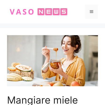
Vai
al
Menu
contenuto
Mangiare miele